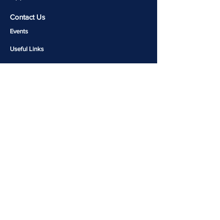
Contact Us
Events
Useful Links​​
Molecular Genetics Lab
CALM-Brain Repository
Copyright 2026 © Rohini Nilekani Centre for Brain
and Mind | Designed and Developed by
Komal Jain
Join our mailing list for latest updates!
Email
Join